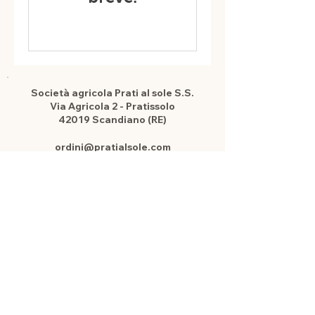
Società agricola Prati al sole S.
S.
Via Agricola 2 - Pratissolo
42019 Scandiano (RE)
ordini@pratialsole.com
pratialsole@gmail.com
Telefono
+393281174075
P.IVA
02730670359
Dove siamo