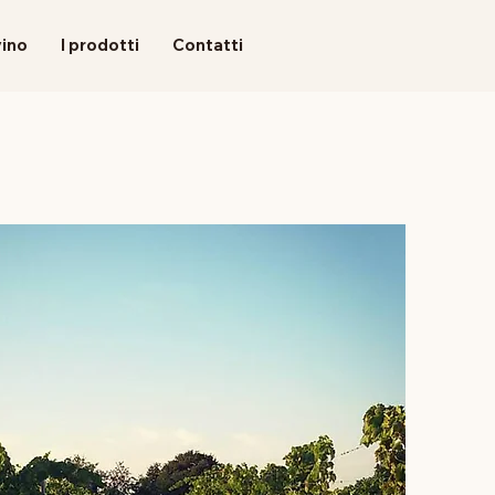
 vino
I prodotti
Contatti