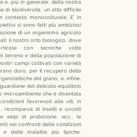
e e, più in generale, della nostra
e di biodiversità, un atto difficile
un contesto monocolturale. E’ in
iettivi si sono fatti più ambiziosi
eazione di un organismo agricolo
ti: il nostro orto biologico, dove
rticole con tecniche volte
del terreno e della popolazione di
nostri campi coltivati con varietà
grano duro, per il recupero della
organolettiche del grano, e, infine,
e guardiane del delicato equilibrio
co microambiente che è diventata
ondizioni favorevoli alle viti, in
tà, ricomparsa di insetti e uccelli
 e siepi di protezione, ecc., le
enti nei confronti delle condizioni
 e delle malattie più tipiche,