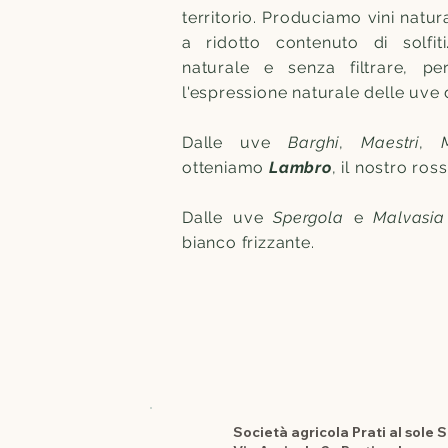
territorio. P
roduciamo vini natural
a ridotto contenuto di solfit
naturale e senza filtrare, p
l'espressione naturale delle uve d
Dalle uve
Barghi
,
Maestri
,
otteniamo
Lambro
, il nostro ros
Dalle uve
Spergola
e
Malvasi
bianco frizzante.
Società agricola Prati al sole S