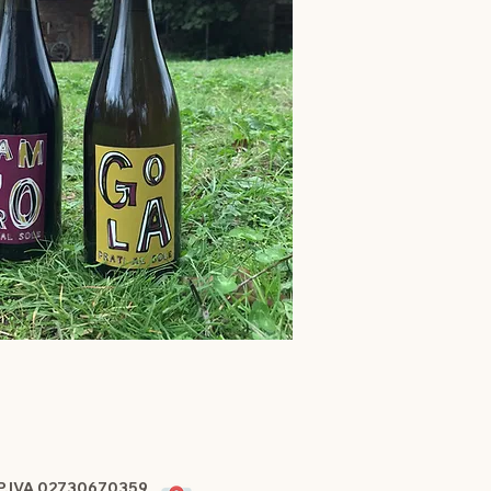
P.IVA 02730670359