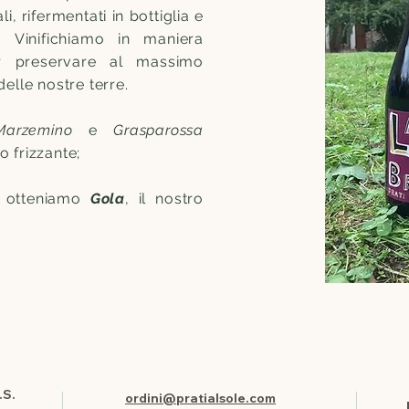
i, rifermentati in bottiglia e
i. Vinifichiamo in maniera
er preservare al massimo
elle nostre terre.
Marzemino
e
Grasparossa
so frizzante;
a
otteniamo
Gola
, il nostro
.
S.
ordini@pratialsole.com