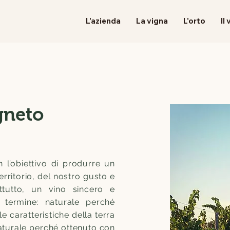
L'azienda
La vigna
L'orto
Il
igneto
n l’obiettivo di produrre un
rritorio, del nostro gusto e
ttutto, un vino sincero e
el termine: naturale perché
le caratteristiche della terra
naturale perché ottenuto con