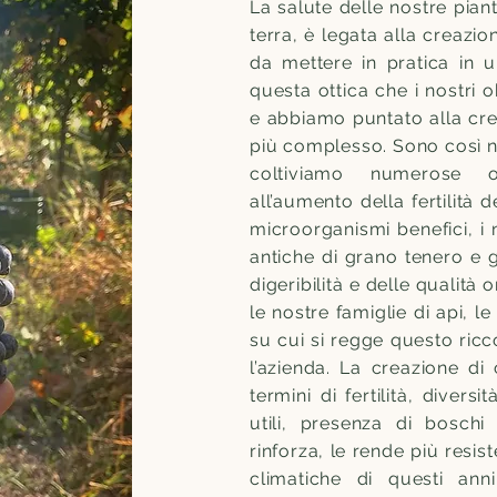
La salute delle nostre piant
terra, è legata alla creazion
da mettere in pratica in 
questa ottica che i nostri ob
e abbiamo puntato alla cr
più complesso. Sono così na
coltiviamo numerose o
all’aumento della fertilità 
microorganismi benefici, i 
antiche di grano tenero e 
digeribilità e delle qualità 
le nostre famiglie di api, l
su cui si regge questo ric
l’azienda. La creazione di c
termini di fertilità, diversi
utili, presenza di boschi
rinforza, le rende più resist
climatiche di questi anni